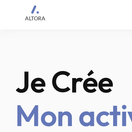
A
L
T
OR
A
Je Crée
Mon acti