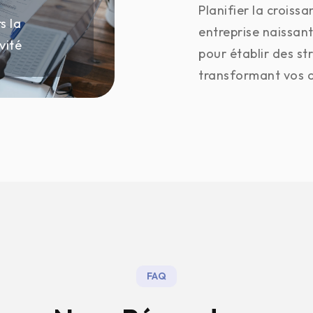
Planifier la croissa
s la
entreprise naissa
vité
pour établir des st
transformant vos o
FAQ