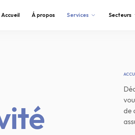
Accueil
Á propos
Services
Secteurs
ACCU
Déc
vou
vité
de 
ass